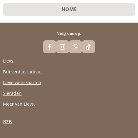
HOME
Volg ons op.
F
I
W
T
A
N
H
I
C
S
A
K
Lievs.
E
T
T
T
Brievenbuscadeau
B
A
S
O
O
G
A
K
Lieve wenskaarten
O
R
P
K
A
P
Sieraden
M
Meer van Lievs.
B2B