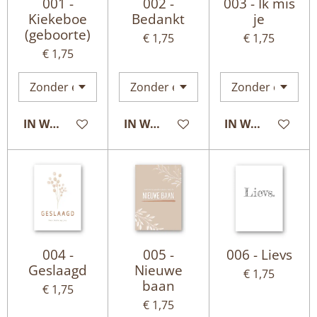
001 -
002 -
003 - Ik mis
Kiekeboe
Bedankt
je
(geboorte)
€ 1,75
€ 1,75
€ 1,75
IN WINKELWAGEN
IN WINKELWAGEN
IN WINKELWAG
004 -
005 -
006 - Lievs
Geslaagd
Nieuwe
€ 1,75
baan
€ 1,75
€ 1,75