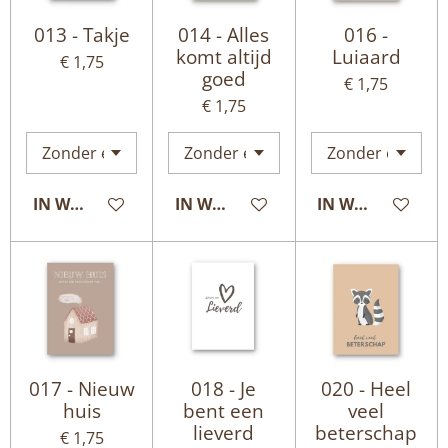
013 - Takje
014 - Alles
016 -
komt altijd
Luiaard
€ 1,75
goed
€ 1,75
€ 1,75
IN WINKELWAGEN
IN WINKELWAGEN
IN WINKELWAG
017 - Nieuw
018 - Je
020 - Heel
huis
bent een
veel
lieverd
beterschap
€ 1,75