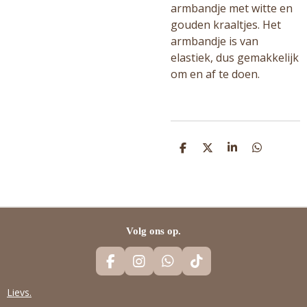
armbandje met witte en
gouden kraaltjes. Het
armbandje is van
elastiek, dus gemakkelijk
om en af te doen.
D
D
S
D
E
E
H
E
L
E
A
L
E
L
R
E
N
E
N
Volg ons op.
F
I
W
T
A
N
H
I
C
S
A
K
Lievs.
E
T
T
T