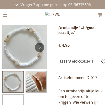
Vragen? app me gerust op 06-36375806
Ga
direct
naar
de
hoofdinhoud
Armbandje ‘wit/goud
kraaltjes’
€ 4,95
UITVERKOCHT
Artikelnummer:
D-017
Een armbandje altijd leuk
om te geven of te
krijgen. Wie verwen jij?