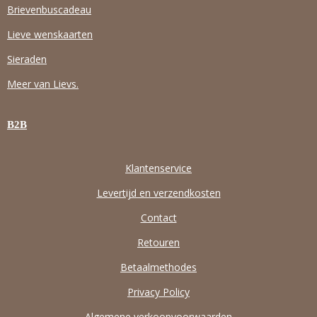
Brievenbuscadeau
B
A
S
O
O
G
A
K
Lieve wenskaarten
O
R
P
K
A
P
Sieraden
M
Meer van Lievs.
B2B
Klantenservice
Levertijd en verzendkosten
Contact
Retouren
Betaalmethodes
Privacy Policy
Algemene verkoopvoorwaarden