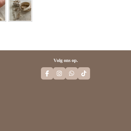
Volg ons op.
F
I
W
T
A
N
H
I
C
S
A
K
E
T
T
T
B
A
S
O
O
G
A
K
O
R
P
K
A
P
M