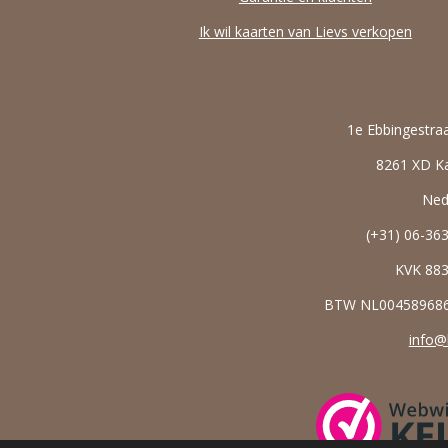
Ik wil kaarten van Lievs verkopen
1e Ebbingestra
8261 XD 
Ned
(+31) 06-36
KVK
88
BTW NL0045896
info@l