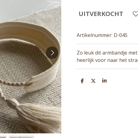
UITVERKOCHT
Artikelnummer:
D-045
Zo leuk dit armbandje met
heerlijk voor naar het stra
D
D
S
E
E
H
L
E
A
E
L
R
N
E