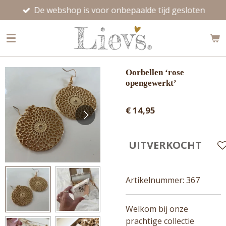
De webshop is voor onbepaalde tijd gesloten
Ga
direct
naar
de
hoofdinhoud
Oorbellen ‘rose
opengewerkt’
€ 14,95
UITVERKOCHT
Artikelnummer:
367
Welkom bij onze
prachtige collectie