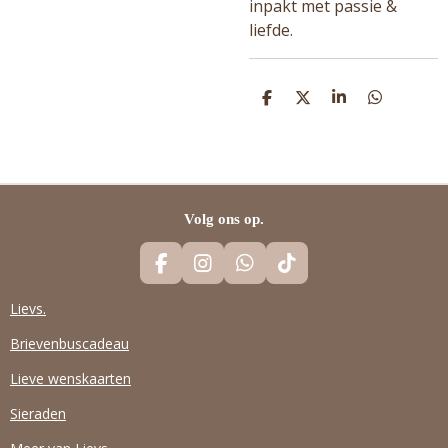
inpakt met passie &
liefde.
D
D
S
D
E
E
H
E
L
E
A
L
E
L
R
E
N
E
N
Volg ons op.
F
I
W
T
A
N
H
I
C
S
A
K
Lievs.
E
T
T
T
Brievenbuscadeau
B
A
S
O
O
G
A
K
Lieve wenskaarten
O
R
P
K
A
P
Sieraden
M