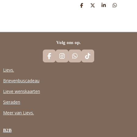
D
D
S
D
E
E
H
E
L
E
A
L
E
L
R
E
N
E
N
Volg ons op.
F
I
W
T
A
N
H
I
C
S
A
K
Lievs.
E
T
T
T
Brievenbuscadeau
B
A
S
O
O
G
A
K
Lieve wenskaarten
O
R
P
K
A
P
Sieraden
M
Meer van Lievs.
B2B