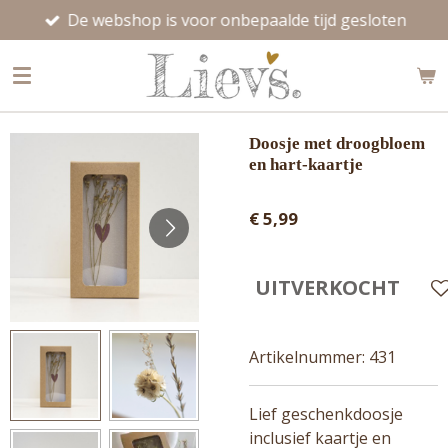
De webshop is voor onbepaalde tijd gesloten
Ga
direct
naar
de
hoofdinhoud
Doosje met droogbloem
en hart-kaartje
€ 5,99
UITVERKOCHT
Artikelnummer:
431
Lief geschenkdoosje
inclusief kaartje en