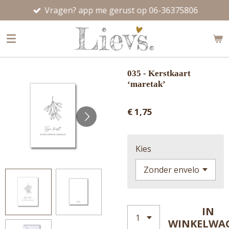
Vragen? app me gerust op 06-36375806
Ga
direct
naar
de
hoofdinhoud
035 - Kerstkaart
‘maretak’
€ 1,75
Kies
IN
WINKELWA