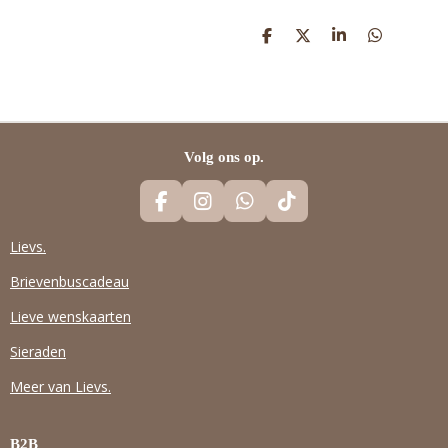
D
D
S
D
E
E
H
E
L
E
A
L
E
L
R
E
N
E
N
Volg ons op.
F
I
W
T
A
N
H
I
C
S
A
K
Lievs.
E
T
T
T
Brievenbuscadeau
B
A
S
O
O
G
A
K
Lieve wenskaarten
O
R
P
K
A
P
Sieraden
M
Meer van Lievs.
B2B