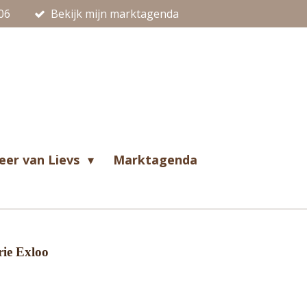
06
Bekijk mijn marktagenda
eer van Lievs
Marktagenda
rie Exloo