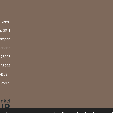
Lievs.
at 39-1
Kampen
erland
375806
323765
86B58
ievs.nl