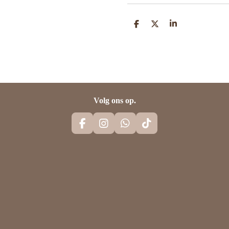
D
D
S
E
E
H
L
E
A
E
L
R
N
E
Volg ons op.
F
I
W
T
A
N
H
I
C
S
A
K
E
T
T
T
B
A
S
O
O
G
A
K
O
R
P
K
A
P
M