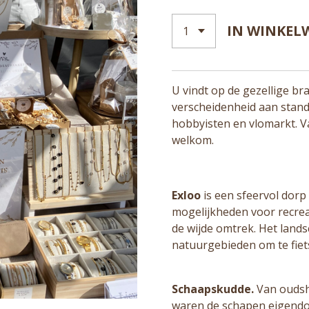
IN WINKEL
U vindt op de gezellige br
verscheidenheid aan stan
hobbyisten en vlomarkt. Va
welkom.
Exloo
is een sfeervol dorp
mogelijkheden voor recreat
de wijde omtrek. Het lands
natuurgebieden om te fiet
Schaapskudde.
Van oudsh
waren de schapen eigendo