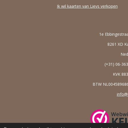
Ik wil kaarten van Lievs verkopen
1e Ebbingestra
8261 XD 
Ned
(+31) 06-36
KVK
88
BTW NL0045896
info@l