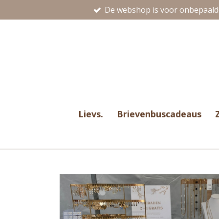
De webshop is voor onbepaalde
Ga
direct
naar
de
hoofdinhoud
Lievs.
Brievenbuscadeaus