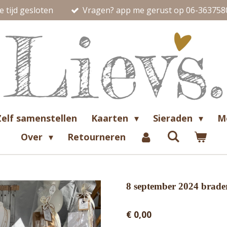
 tijd gesloten
Vragen? app me gerust op 06-363758
Zelf samenstellen
Kaarten
Sieraden
M
Over
Retourneren
8 september 2024 brade
€ 0,00