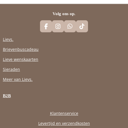
Volg ons op.
F
I
W
T
A
N
H
I
C
S
A
K
Lievs.
E
T
T
T
Brievenbuscadeau
B
A
S
O
O
G
A
K
Lieve wenskaarten
O
R
P
K
A
P
Sieraden
M
Meer van Lievs.
B2B
Klantenservice
Levertijd en verzendkosten