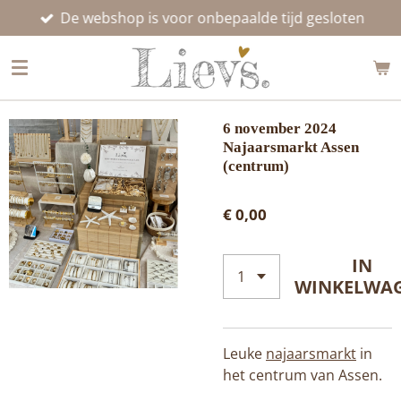
De webshop is voor onbepaalde tijd gesloten
Ga
direct
naar
de
hoofdinhoud
6 november 2024
Najaarsmarkt Assen
(centrum)
€ 0,00
IN
WINKELWA
Leuke
najaarsmarkt
in
het centrum van Assen.