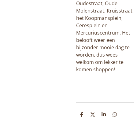
Oudestraat, Oude
Molenstraat, Kruisstraat,
het Koopmansplein,
Ceresplein en
Mercuriuscentrum. Het
belooft weer een
bijzonder mooie dag te
worden, dus wees
welkom om lekker te
komen shoppen!
D
D
S
D
E
E
H
E
L
E
A
L
E
L
R
E
N
E
N