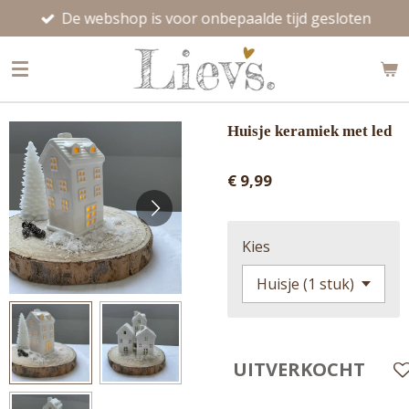
De webshop is voor onbepaalde tijd gesloten
Ga
direct
naar
de
hoofdinhoud
Huisje keramiek met led
€ 9,99
Kies
UITVERKOCHT