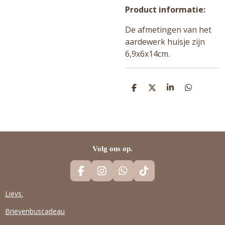
Product informatie:
De afmetingen van het
aardewerk huisje zijn
6,9x6x14cm.
D
D
S
D
E
E
H
E
L
E
A
L
E
L
R
E
N
E
N
Volg ons op.
F
I
W
T
A
N
H
I
C
S
A
K
Lievs.
E
T
T
T
Brievenbuscadeau
B
A
S
O
O
G
A
K