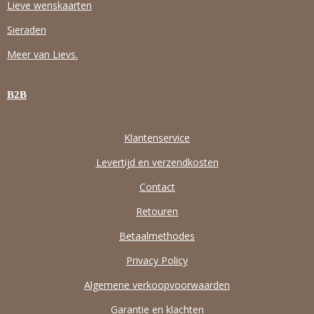
Lieve wenskaarten
O
R
P
K
A
P
Sieraden
M
Meer van Lievs.
B2B
Klantenservice
Levertijd en verzendkosten
Contact
Retouren
Betaalmethodes
Privacy Policy
Algemene verkoopvoorwaarden
Garantie en klachten