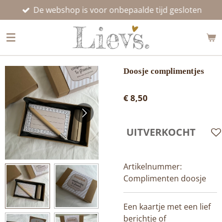
De webshop is voor onbepaalde tijd gesloten
Ga
direct
naar
de
hoofdinhoud
Doosje complimentjes
€ 8,50
UITVERKOCHT
Artikelnummer:
Complimenten doosje
Een kaartje met een lief
berichtje of