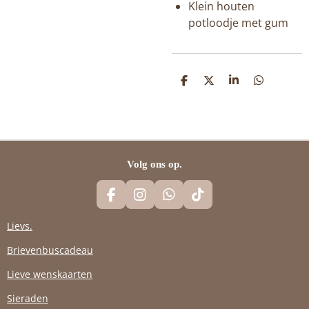
Klein houten
potloodje met gum
D
D
S
D
E
E
H
E
L
E
A
L
E
L
R
E
N
E
N
Volg ons op.
F
I
W
T
A
N
H
I
C
S
A
K
Lievs.
E
T
T
T
Brievenbuscadeau
B
A
S
O
O
G
A
K
Lieve wenskaarten
O
R
P
K
A
P
Sieraden
M