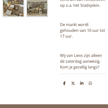
op o.a. het Stadsplein.
De markt wordt
gehouden van 10 uur tot
17 uur.
Wij van Lievs zijn alleen
de zaterdag aanwezig.
Kom je gezellig langs?
D
D
S
D
E
E
H
E
L
E
A
L
E
L
R
E
N
E
N