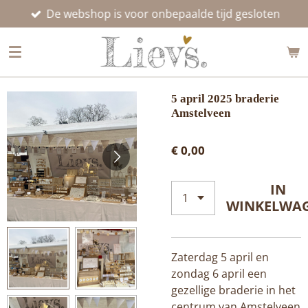
De webshop is voor onbepaalde tijd gesloten
Ga
direct
naar
de
hoofdinhoud
5 april 2025 braderie
Amstelveen
€ 0,00
IN
WINKELWA
Zaterdag 5 april en
zondag 6 april een
gezellige braderie in het
centrum van Amstelveen