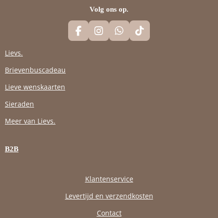
Volg ons op.
F
I
W
T
A
N
H
I
C
S
A
K
Lievs.
E
T
T
T
Brievenbuscadeau
B
A
S
O
O
G
A
K
Lieve wenskaarten
O
R
P
K
A
P
Sieraden
M
Meer van Lievs.
B2B
Klantenservice
Levertijd en verzendkosten
Contact