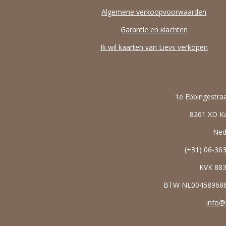
Algemene verkoopvoorwaarden
Garantie en klachten
Ik wil kaarten van Lievs verkopen
1e Ebbingestra
8261 XD 
Ned
(+31) 06-36
KVK
88
BTW NL0045896
info@l