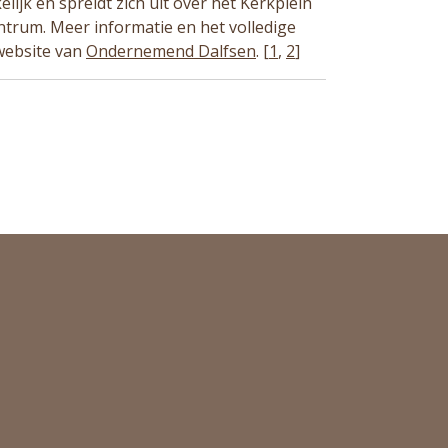
lijk en spreidt zich uit over het Kerkplein
ntrum. Meer informatie en het volledige
website van
Ondernemend Dalfsen
. [
1
,
2
]