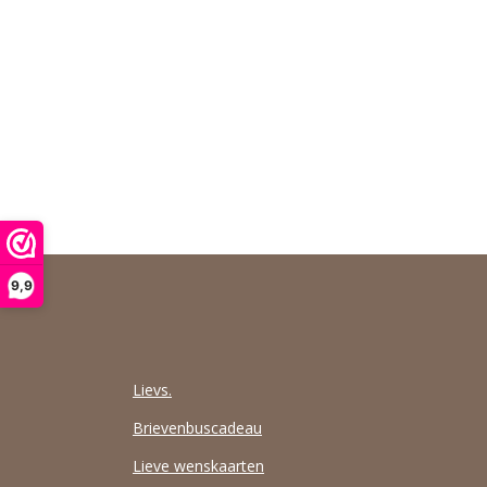
9,9
Lievs.
Brievenbuscadeau
Lieve wenskaarten