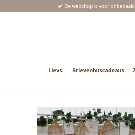
De webshop is voor onbepaalde
Ga
direct
naar
de
hoofdinhoud
Lievs.
Brievenbuscadeaus