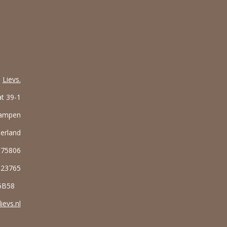
Lievs.
at 39-1
Kampen
erland
375806
323765
86B58
ievs.nl