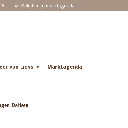
06
Bekijk mijn marktagenda
eer van Lievs
Marktagenda
agen Dalfsen