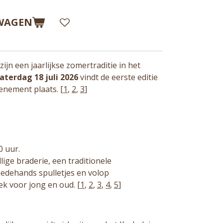
WAGEN
zijn een jaarlijkse zomertraditie in het
aterdag 18 juli 2026
vindt de eerste editie
venement plaats.
[
1
,
2
,
3
]
0 uur.
lige braderie, een traditionele
edehands spulletjes en volop
k voor jong en oud.
[
1
,
2
,
3
,
4
,
5
]