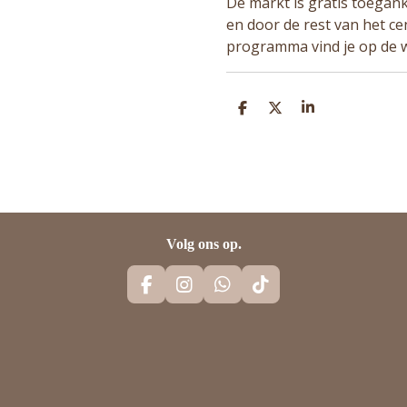
De markt is gratis toeganke
en door de rest van het ce
programma vind je op de 
D
D
S
E
E
H
L
E
A
E
L
R
N
E
Volg ons op.
F
I
W
T
A
N
H
I
C
S
A
K
E
T
T
T
B
A
S
O
O
G
A
K
O
R
P