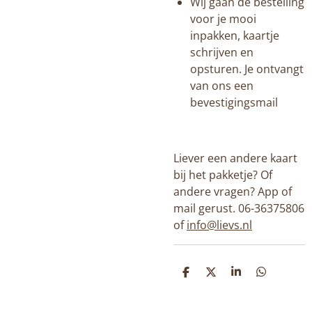
Wij gaan de bestelling
voor je mooi
inpakken, kaartje
schrijven en
opsturen. Je ontvangt
van ons een
bevestigingsmail
Liever een andere kaart
bij het pakketje? Of
andere vragen? App of
mail gerust. 06-36375806
of
info@lievs.nl
D
D
S
D
E
E
H
E
L
E
A
L
E
L
R
E