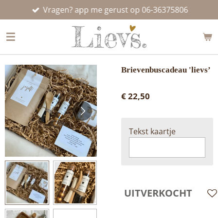
Vragen? app me gerust op 06-36375806
Ga
direct
naar
de
hoofdinhoud
Brievenbuscadeau 'lievs’
€ 22,50
Tekst kaartje
UITVERKOCHT