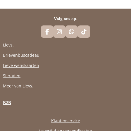
N
E
N
Volg ons op.
F
I
W
T
A
N
H
I
C
S
A
K
Lievs.
E
T
T
T
Brievenbuscadeau
B
A
S
O
O
G
A
K
Lieve wenskaarten
O
R
P
K
A
P
Sieraden
M
Meer van Lievs.
B2B
Klantenservice
Levertijd en verzendkosten